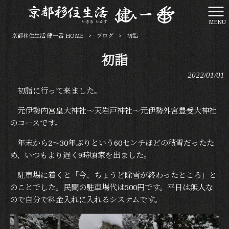
MENU
京都移住生活 健一番 HOME
>
ブログ
>
初詣
初詣
2022/01/01
初詣に行って来ました。
元伊勢内宮皇大神社～天岩戸神社～元伊勢外宮豊受大神社
のコースです。
年末から2～30年ぶりという60センチほどの積雪だったた
め、いつもより遅く9時頃家を出ました。
駐車場に着くと「今、ちょうど除雪が終わったところ」と
のことでした。民間の駐車場代は500円です。平日は無人な
ので自分で料金入れに入れるシステムです。