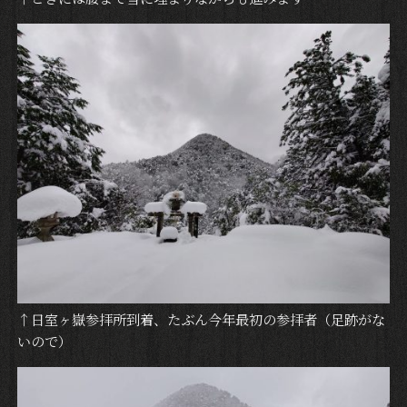
↑日室ヶ嶽参拝所到着、たぶん今年最初の参拝者（足跡がな
いので）