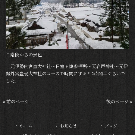
↑階段からの景色
元伊勢内宮皇大神社～日室ヶ嶽参拝所～天岩戸神社～元伊
勢外宮豊受大神社のコースで時間にすると2時間半ぐらいで
した。
« 前のページ
後のページ »
ホーム
お知らせ
ブログ