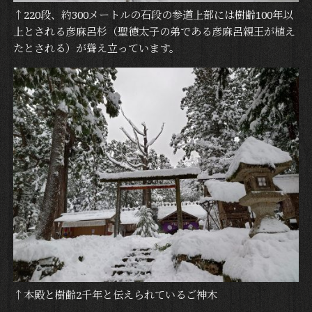
↑220段、約300メートルの石段の参道上部には樹齢100年以
上とされる彦麻呂杉（聖徳太子の弟である彦麻呂親王が植え
たとされる）が聳え立っています。
↑本殿と樹齢2千年と伝えられているご神木