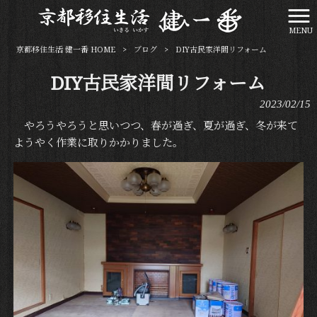
MENU
京都移住生活 健一番 HOME
>
ブログ
>
DIY古民家洋間リフォーム
DIY古民家洋間リフォーム
2023/02/15
やろうやろうと思いつつ、春が過ぎ、夏が過ぎ、冬が来て
ようやく作業に取りかかりました。